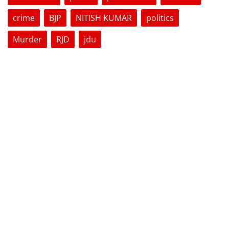
crime
BJP
NITISH KUMAR
politics
Murder
RJD
jdu
VOTING POLL