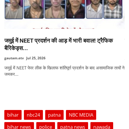
 ट्रैफिक
फैक्ट चेक: क्या नसीरुद्दीन शाह जंतर-मंतर प्रदर्शन में
dhananjaykumarroy
Jul 21, 2026
सोशल मीडिया पर अभिनेता नसीरुद्दीन शाह का एक वीडियो तेजी से वा
है। दावा...
असामाजिक तत्वों ने
TAGS
bihar
nbc24
patna
NBC MEDIA
bihar news
police
patna news
nawada