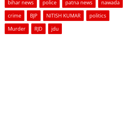
bihar news
police
patna news
nawada
crime
BJP
NITISH KUMAR
politics
Murder
RJD
jdu
VOTING POLL