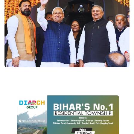
Language
Hindi
Urdu
English