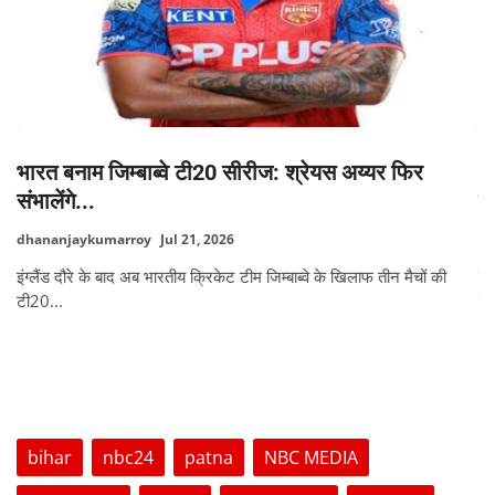
भारत बनाम जिम्बाब्वे टी20 सीरीज: श्रेयस अय्यर फिर
C
संभालेंगे...
ग्
dhananjaykumarroy
Jul 21, 2026
ga
इंग्लैंड दौरे के बाद अब भारतीय क्रिकेट टीम जिम्बाब्वे के खिलाफ तीन मैचों की
मे
टी20...
नय
TAGS
bihar
nbc24
patna
NBC MEDIA