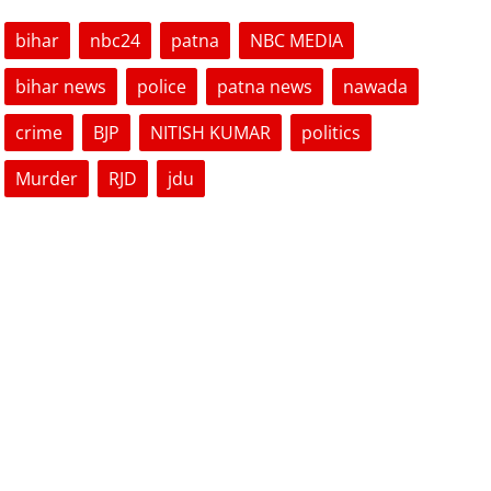
bihar
nbc24
patna
NBC MEDIA
bihar news
police
patna news
nawada
crime
BJP
NITISH KUMAR
politics
Murder
RJD
jdu
VOTING POLL