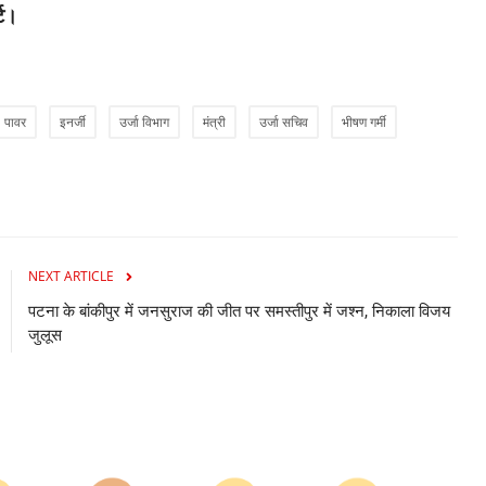
National
्ट।
पावर
इनर्जी
उर्जा विभाग
मंत्री
उर्जा सचिव
भीषण गर्मी
त्रों...
भारत में जल्द चलेंगे 'प्लास्टिक नोट'! RBI ने शुरू की
NEXT ARTICLE
तैयारी,...
पटना के बांकीपुर में जनसुराज की जीत पर समस्तीपुर में जश्न, निकाला विजय
gautam.etv
Jul 23, 2026
जुलूस
मुकदमों और
आरबीआई भारत में कागजी नोटों की जगह प्लास्टिक (पॉलिमर) के नोट चलाने
की तैयारी में...
0
0
0
0