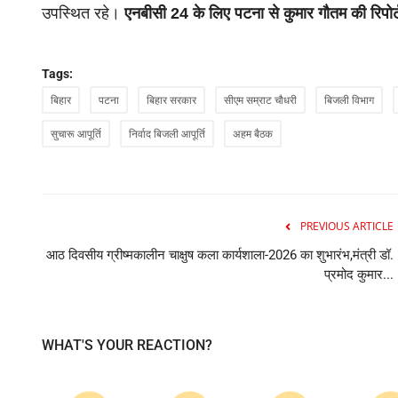
Crime
उपस्थित रहे।
एनबीसी 24 के लिए पटना से कुमार गौतम की रिपोर
Tags:
बिहार
पटना
बिहार सरकार
सीएम सम्राट चौधरी
बिजली विभाग
सुचारू आपूर्ति
निर्वाद बिजली आपूर्ति
अहम बैठक
ंसद ने नगर
छात्रों पर दर्ज मुकदमे वापस ले सरकार, गिरफ्तार छा
PREVIOUS ARTICLE
gautam.etv
Jul 29, 2026
आठ दिवसीय ग्रीष्मकालीन चाक्षुष कला कार्यशाला-2026 का शुभारंभ,मंत्री डॉ.
प्रमोद कुमार...
पूर्वी चंपारण जिला कांग्रेस कमेटी ने छात्र आंदोलन के दौरान दर्ज 
गिरफ्तारियों...
 प्रसाद ने आज
WHAT'S YOUR REACTION?
0
0
0