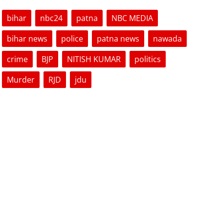
bihar
nbc24
patna
NBC MEDIA
bihar news
police
patna news
nawada
crime
BJP
NITISH KUMAR
politics
Murder
RJD
jdu
VOTING POLL