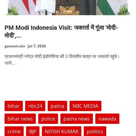
PM Modi Indonesia Visit: जकार्ता में गूंजा 'मोदी-
द
मोदी',...
ga
gautam.etv
Jul 7, 2026
प्रधानमंत्री नरेंद्र मोदी इंडोनेशिया की 3 दिवसीय यात्रा पर जकार्ता पहुंचे।
जानें...
TAGS
bihar
nbc24
patna
NBC MEDIA
bihar news
police
patna news
nawada
crime
BJP
NITISH KUMAR
politics