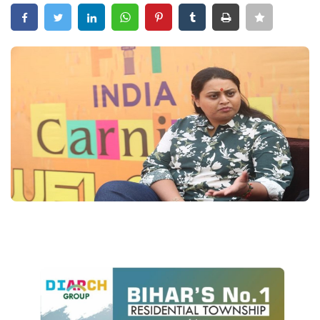
Crime
Entertainment
Business
Sports
Lifestyle
Career
Tech
Social – Viral
Weather