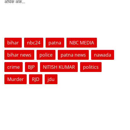
अधिक अंक...
TAGS
bihar
nbc24
patna
NBC MEDIA
bihar news
police
patna news
nawada
crime
BJP
NITISH KUMAR
politics
Murder
RJD
jdu
VOTING POLL