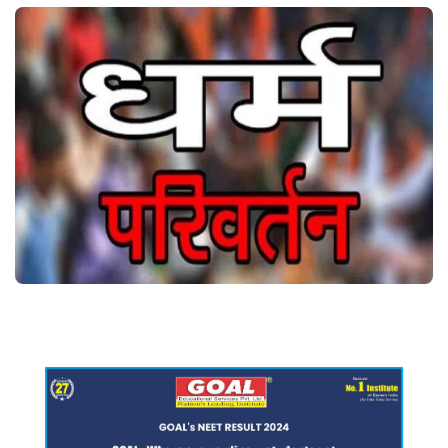
Crime
Entertainment
Business
Sports
Lifestyle
Career
Tech
Social – Viral
Weather