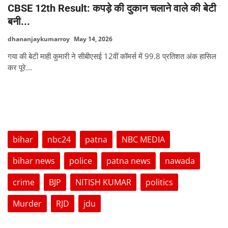
,
CBSE 12th Result: कपड़े की दुकान चलाने वाले की बेटी
रक
बनी...
ga
dhananjaykumarroy
May 14, 2026
गय
भव्
गया की बेटी माही कुमारी ने सीबीएसई 12वीं कॉमर्स में 99.8 प्रतिशत अंक हासिल
कर पूरे...
TAGS
bihar
nbc24
patna
NBC MEDIA
bihar news
police
patna news
nawada
crime
BJP
NITISH KUMAR
politics
Murder
RJD
jdu