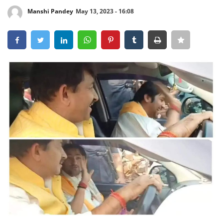
Manshi Pandey
May 13, 2023 - 16:08
Crime
Entertainment
Business
Sports
Lifestyle
Career
Tech
Social – Viral
Weather