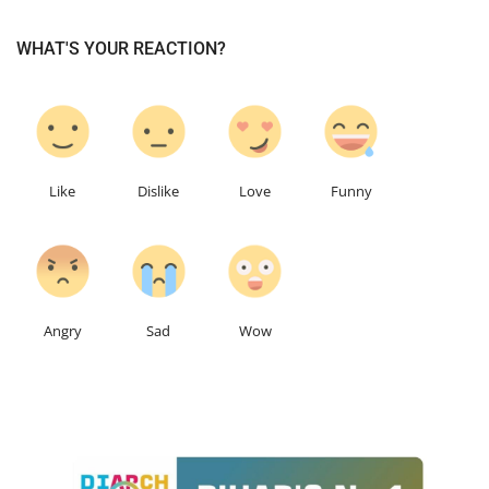
WHAT'S YOUR REACTION?
1
0
0
0
Like
Dislike
Love
Funny
0
0
0
Angry
Sad
Wow