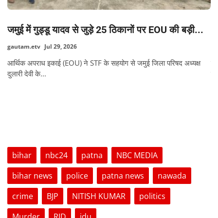
जमुई में गुड्डू यादव से जुड़े 25 ठिकानों पर EOU की बड़ी...
AI
gautam.etv
Jul 29, 2026
ga
आर्थिक अपराध इकाई (EOU) ने STF के सहयोग से जमुई जिला परिषद अध्यक्ष
डि
दुलारी देवी के...
सर
व
TAGS
bihar
nbc24
patna
NBC MEDIA
bihar news
police
patna news
nawada
crime
BJP
NITISH KUMAR
politics
Murder
RJD
jdu