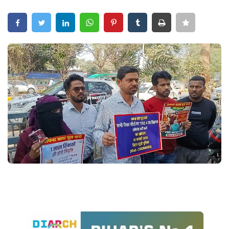
Crime
Entertainment
Business
Sports
Lifestyle
Career
Tech
Social – Viral
Weather