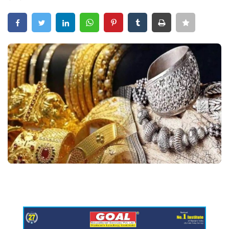
Crime
Entertainment
Business
Sports
Lifestyle
Career
Tech
Social – Viral
Weather