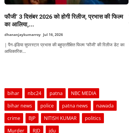
फौजी’ 3 दिसंबर 2026 को होगी रिलीज, प्रभास की फिल्म
ब
का आलिया,...
चौ
dhananjaykumarroy
Jul 16, 2026
Di
की
| पैन-इंडिया सुपरस्टार प्रभास की बहुप्रतीक्षित फिल्म ‘फौजी’ की रिलीज डेट का
डॉ.
आधिकारिक...
TAGS
bihar
nbc24
patna
NBC MEDIA
bihar news
police
patna news
nawada
crime
BJP
NITISH KUMAR
politics
Murder
RJD
jdu