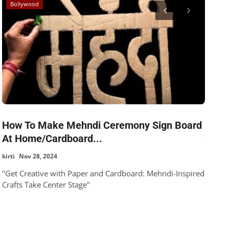
Bollywood
Educa
How To Make Mehndi Ceremony Sign Board
NEET 
At Home/Cardboard...
परीक्षा
kirti
Nov 28, 2024
Pushpi
"Get Creative with Paper and Cardboard: Mehndi-Inspired
NEET UG 
Crafts Take Center Stage"
द्वार,...
TAGS