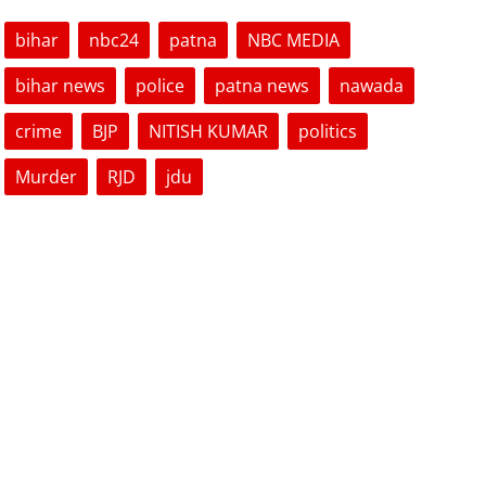
bihar
nbc24
patna
NBC MEDIA
bihar news
police
patna news
nawada
crime
BJP
NITISH KUMAR
politics
Murder
RJD
jdu
VOTING POLL