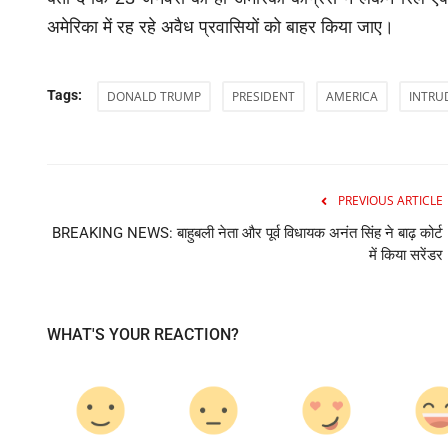
Bhojpuri
अमेरिका में रह रहे अवैध प्रवासियों को बाहर किया जाए।
Tags:
DONALD TRUMP
PRESIDENT
AMERICA
INTRU
PREVIOUS ARTICLE
BREAKING NEWS: बाहुबली नेता और पूर्व विधायक अनंत सिंह ने बाढ़ कोर्ट
रिलीज होते ही होने लगा वायरल, अरविंद अकेला कल
में किया सरेंडर
"नाच...
Anuradha Rani
Jun 1, 2023
WHAT'S YOUR REACTION?
सारेगामा हम भोजपुरी और अरविंद अकेला कल्लू का जलवा एक बार 
भोजपुरी म्यूजिक...
0
0
0