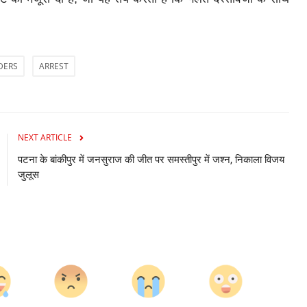
Politics
DERS
ARREST
NEXT ARTICLE
पटना के बांकीपुर में जनसुराज की जीत पर समस्तीपुर में जश्न, निकाला विजय
्‍लू का
उर्दू-संस्कृत के बिना नए कॉलेजों का क्या फायदा? -
जुलूस
'नीतीश...
gautam.etv
Jul 17, 2026
फिर से
किशनगंज से AIMIM विधायक तौसीफ आलम ने बिहार के 211 नए डिग्री
कॉलेजों में उर्दू, संस्कृत...
0
0
0
0