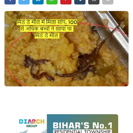
Crime
Entertainment
Business
Sports
Lifestyle
Career
Tech
Social – Viral
Weather