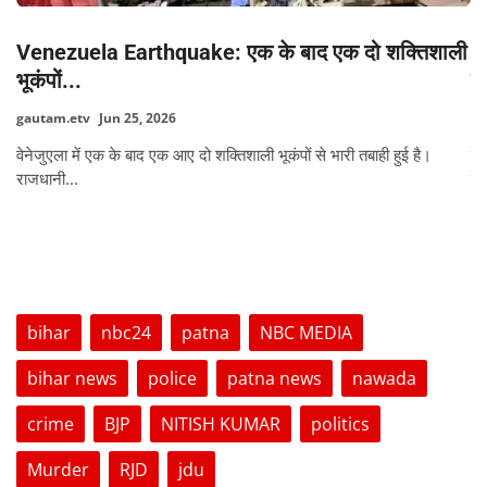
Venezuela Earthquake: एक के बाद एक दो शक्तिशाली
C
भूकंपों...
बन
gautam.etv
Jun 25, 2026
dh
लव
वेनेजुएला में एक के बाद एक आए दो शक्तिशाली भूकंपों से भारी तबाही हुई है।
गय
राजधानी...
कर 
TAGS
bihar
nbc24
patna
NBC MEDIA
bihar news
police
patna news
nawada
crime
BJP
NITISH KUMAR
politics
Murder
RJD
jdu