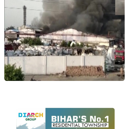
Crime
Entertainment
Business
Sports
Lifestyle
Career
Tech
Social – Viral
Weather