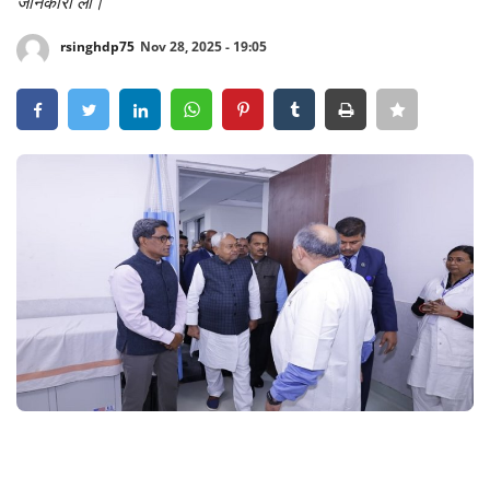
जानकारी ली।
Crime
rsinghdp75
Nov 28, 2025 - 19:05
Entertainment
Business
Sports
Lifestyle
Career
Tech
Social – Viral
Weather