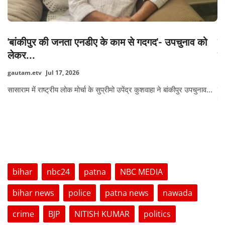
'बांकीपुर की जनता एनडीए के काम से गदगद'- उपचुनाव को
ल
लेकर...
पर
gautam.etv
Jul 17, 2026
ga
​सासाराम में राष्ट्रीय लोक मोर्चा के सुप्रीमो उपेंद्र कुशवाहा ने बांकीपुर उपचुनाव...
लख
गिर
TAGS
bihar
nbc24
patna
NBC MEDIA
bihar news
police
patna news
nawada
crime
BJP
NITISH KUMAR
politics