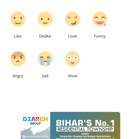
0
0
0
0
Like
Dislike
Love
Funny
0
0
0
Angry
Sad
Wow