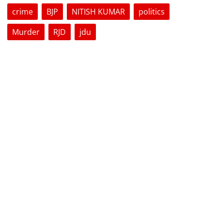
crime
BJP
NITISH KUMAR
politics
Murder
RJD
jdu
VOTING POLL