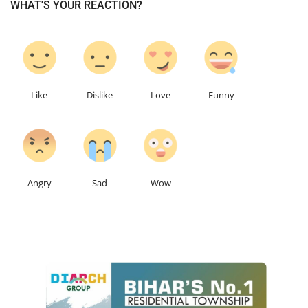
WHAT'S YOUR REACTION?
0
0
0
0
Like
Dislike
Love
Funny
0
0
0
Angry
Sad
Wow