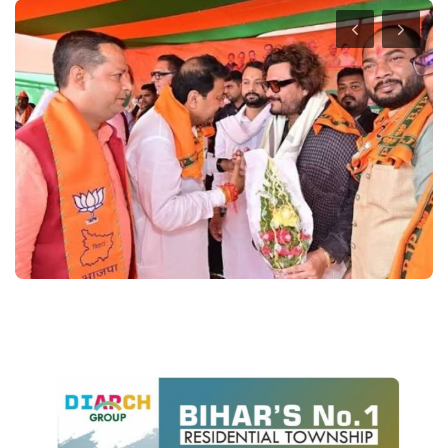
Crime
Entertainment
Business
Sports
Lifestyle
Career
Tech
Social – Viral
Weather