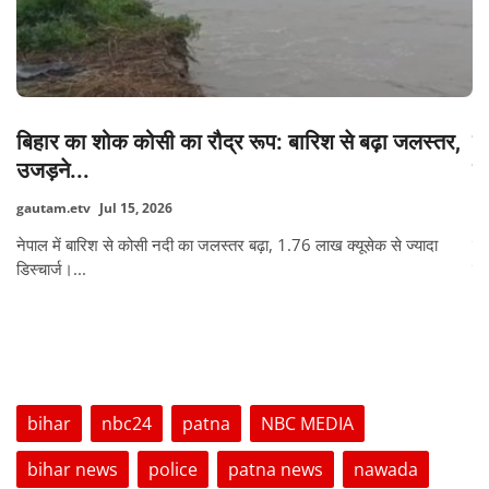
बिहार का शोक ​कोसी का रौद्र रूप: बारिश से बढ़ा जलस्तर,
बा
उजड़ने...
छ
gautam.etv
Jul 15, 2026
dh
नेपाल में बारिश से कोसी नदी का जलस्तर बढ़ा, 1.76 लाख क्यूसेक से ज्यादा
बा
डिस्चार्ज।...
है
TAGS
bihar
nbc24
patna
NBC MEDIA
bihar news
police
patna news
nawada