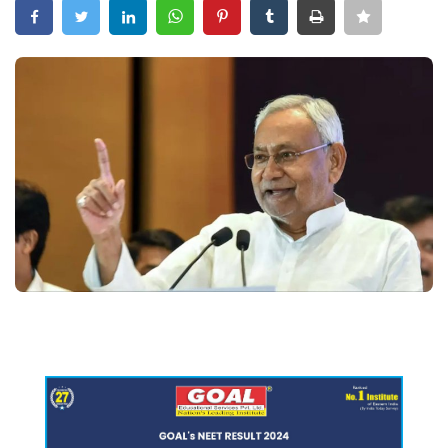
Crime
Entertainment
Business
Sports
Lifestyle
Career
Tech
Social – Viral
Weather