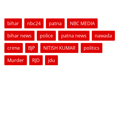
TAGS
bihar
nbc24
patna
NBC MEDIA
bihar news
police
patna news
nawada
crime
BJP
NITISH KUMAR
politics
Murder
RJD
jdu
VOTING POLL