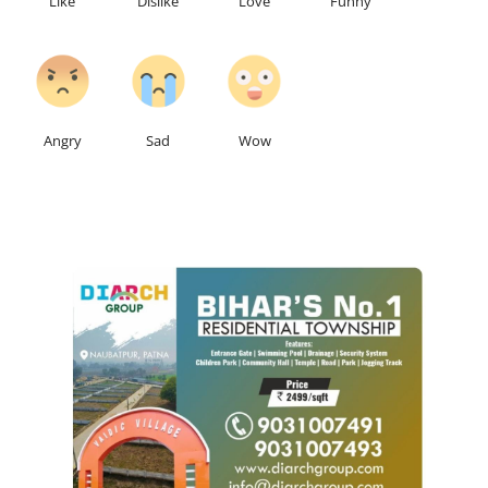
Like
Dislike
Love
Funny
0
0
0
Angry
Sad
Wow