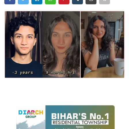
Crime
Entertainment
Business
Sports
Lifestyle
Career
Tech
Social – Viral
Weather