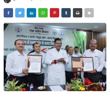
Crime
Entertainment
Business
Sports
Lifestyle
Career
Tech
Social – Viral
Weather