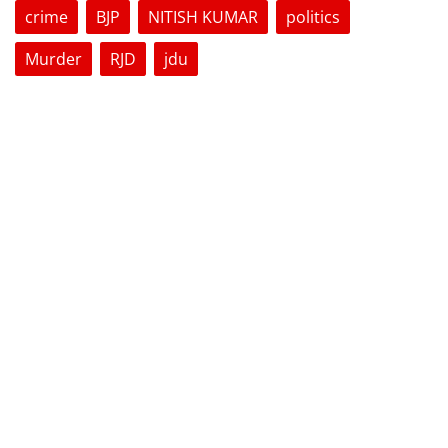
crime
BJP
NITISH KUMAR
politics
Murder
RJD
jdu
VOTING POLL