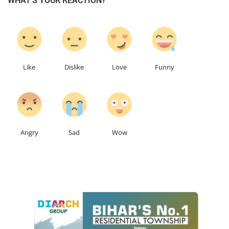
WHAT'S YOUR REACTION?
0
0
0
0
Like
Dislike
Love
Funny
0
0
0
Angry
Sad
Wow