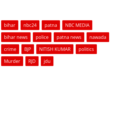
TAGS
bihar
nbc24
patna
NBC MEDIA
bihar news
police
patna news
nawada
crime
BJP
NITISH KUMAR
politics
Murder
RJD
jdu
VOTING POLL