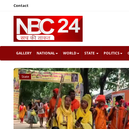
Contact
GALLERY
NATIONAL
WORLD
STATE
POLITICS
State