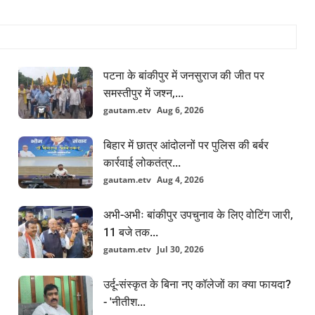
Budget
पटना के बांकीपुर में जनसुराज की जीत पर
समस्तीपुर में जश्न,...
gautam.etv
Aug 6, 2026
बिहार में छात्र आंदोलनों पर पुलिस की बर्बर
कार्रवाई लोकतंत्र...
gautam.etv
Aug 4, 2026
केंद्रीय बजट 2026-27 से उम्मीदें: बिहार ने मांगा बाढ़
अभी-अभीः बांकीपुर उपचुनाव के लिए वोटिंग जारी,
राहत...
11 बजे तक...
gautam.etv
Jul 30, 2026
pragatisharma3959
Jan 10, 2026
केंद्रीय बजट 2026-27 से पहले बिहार सरकार ने केंद्र से 1 लाख करोड़
उर्दू-संस्कृत के बिना नए कॉलेजों का क्या फायदा?
रुपये के ब्याज...
- 'नीतीश...