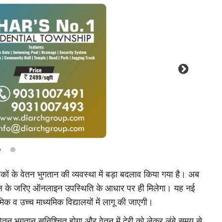
Social – Viral
वरियों की भारी
क्या आपको भी आया CB Alert, जाने इससे ज
ज़रूरी बातें...
gautam.etv
Jun 10, 2026
ला शुरु होते ही बंगाल और
CB (सेल ब्रॉडकास्ट) टेस्ट अलर्ट एक सामान्य इमरजेंसी मैसेज
कों के वेतन भुगतान की व्यवस्था में बड़ा बदलाव किया गया है। अब
के पब्लिक...
्टल के जरिए ऑनलाइन उपस्थिति के आधार पर ही मिलेगा। यह नई
िक व उच्च माध्यमिक विद्यालयों में लागू की जाएगी।
ेतन भुगतान सुनिश्चित होगा और वेतन में देरी को लेकर लंबे समय से