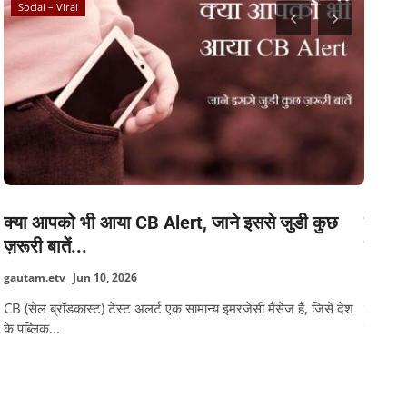
Weather
ुडी कुछ
घना कोहरा और शीतलहर, बिहार में कड़ाके की कोल्ड 
का ऑरेंज...
Manshi Pandey
Jan 7, 2026
 है, जिसे देश
बिहार में इन दिनों लगातार ठंड की चपेट में है राज्य के लगभग सभी जिलों म
सुबह से...
TAGS