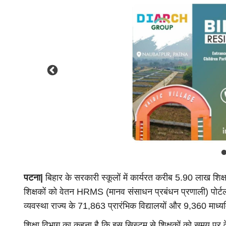
National
- Prabhat Singh
अजगैबीनाथ धाम में नेपाल-बंगाल के कां
i...
भीड़,...
gautam.etv
Jul 18, 2026
सुल्तानगंज के अजगैबीनाथ धाम में बंगला श्रावणी मे
पटना|
बिहार के सरकारी स्कूलों में कार्यरत करीब 5.90 लाख शिक्ष
नेपाल के...
शिक्षकों को वेतन HRMS (मानव संसाधन प्रबंधन प्रणाली) पोर
व्यवस्था राज्य के 71,863 प्रारंभिक विद्यालयों और 9,360 माध्यम
शिक्षा विभाग का कहना है कि इस सिस्टम से शिक्षकों को समय पर व