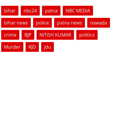
bihar
nbc24
patna
NBC MEDIA
bihar news
police
patna news
nawada
crime
BJP
NITISH KUMAR
politics
Murder
RJD
jdu
VOTING POLL