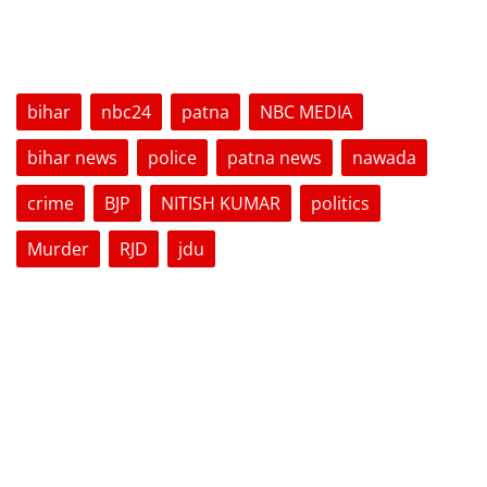
TAGS
bihar
nbc24
patna
NBC MEDIA
bihar news
police
patna news
nawada
crime
BJP
NITISH KUMAR
politics
Murder
RJD
jdu
VOTING POLL