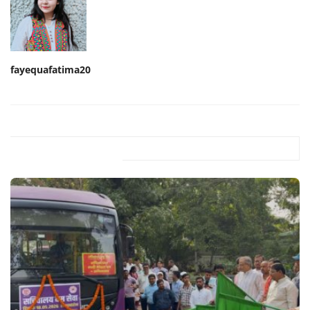
fayequafatima20
Related Posts