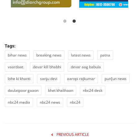
Tags:
bihar news
breaking news
latest news
patna
vaardaat
devar kill bhabhi
devar aag babula
lohe ki khanti
sanju devi
aaropi rajkumar
pun[un news
daulatpoor gaaon
khet khalihaan
nbc24 desk
nbc24 media
nbc24 news
nbc24
PREVIOUS ARTICLE