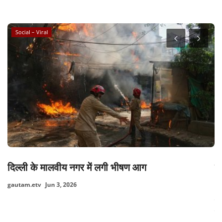
RANDOM POSTS
Social – Viral
दिल्ली के मालवीय नगर में लगी भीषण आग
मु
gautam.etv
Jun 3, 2026
ga
यु
कर
..