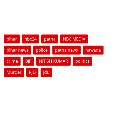
TAGS
bihar
nbc24
patna
NBC MEDIA
bihar news
police
patna news
nawada
crime
BJP
NITISH KUMAR
politics
Murder
RJD
jdu
VOTING POLL