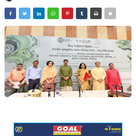
Crime
Entertainment
Business
Sports
Lifestyle
Career
Tech
Social – Viral
Weather