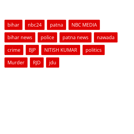
TAGS
bihar
nbc24
patna
NBC MEDIA
bihar news
police
patna news
nawada
crime
BJP
NITISH KUMAR
politics
Murder
RJD
jdu
VOTING POLL