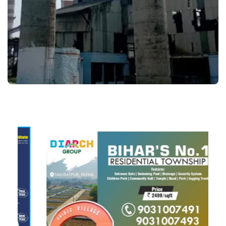
Language
Hindi
Urdu
English