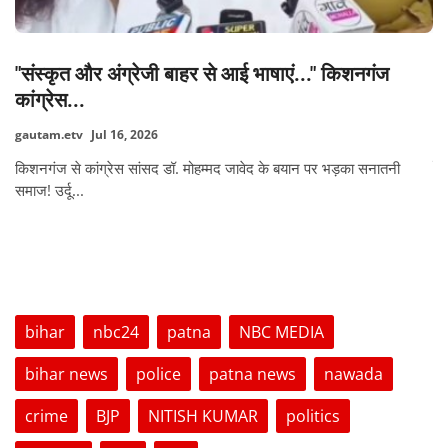
 किशनगंज
असम और अरुणाचल प्रदेश में बाढ़ का प्रकोप
gautam.etv
Jun 29, 2026
असम और पड़ोसी अरुणाचल प्रदेश में लगातार भारी बारिश से मॉनसून
पहला बड़ा...
भड़का सनातनी
TAGS
bihar
nbc24
patna
NBC MEDIA
bihar news
police
patna news
nawada
crime
BJP
NITISH KUMAR
politics