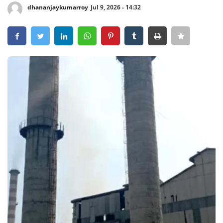
dhananjaykumarroy
Jul 9, 2026 - 14:32
Crime
Entertainment
Business
Sports
Lifestyle
Career
Tech
Social – Viral
Weather