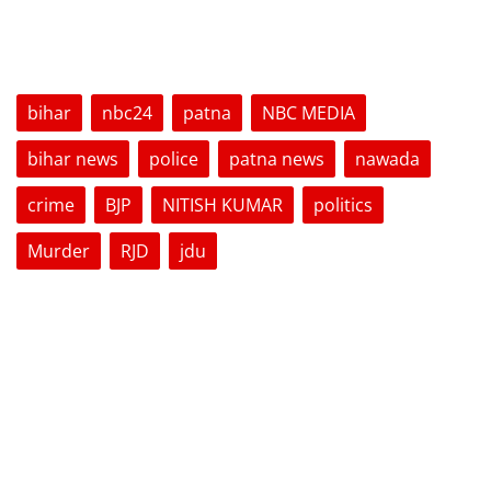
TAGS
bihar
nbc24
patna
NBC MEDIA
bihar news
police
patna news
nawada
crime
BJP
NITISH KUMAR
politics
Murder
RJD
jdu
VOTING POLL