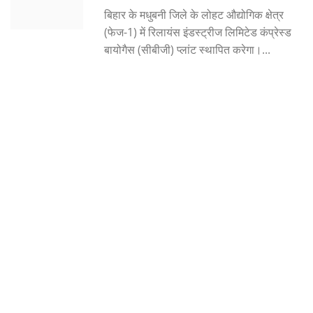
बिहार के मधुबनी जिले के लोहट औद्योगिक क्षेत्र
Crime
(फेज-1) में रिलायंस इंडस्ट्रीज लिमिटेड कंप्रेस्ड
बायोगैस (सीबीजी) प्लांट स्थापित करेगा।...
Entertainment
Business
Sports
Lifestyle
Career
Tech
Social – Viral
Weather