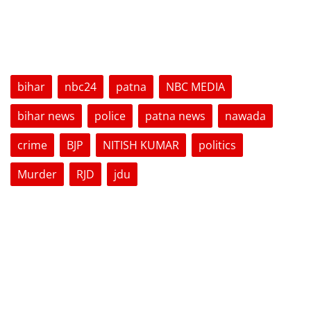
TAGS
bihar
nbc24
patna
NBC MEDIA
bihar news
police
patna news
nawada
crime
BJP
NITISH KUMAR
politics
Murder
RJD
jdu
VOTING POLL