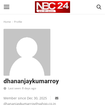
Home
Profile
Login
Register
Contact
Gallery
National
World
dhananjaykumarroy
Last seen: 8 days ago
State
Member since Dec 30, 2025
Politics
dhananjaykumarroy@yahoo.co.in