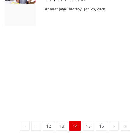
dhananjaykumarroy
Jan 23, 2026
«
‹
12
13
14
15
16
›
»